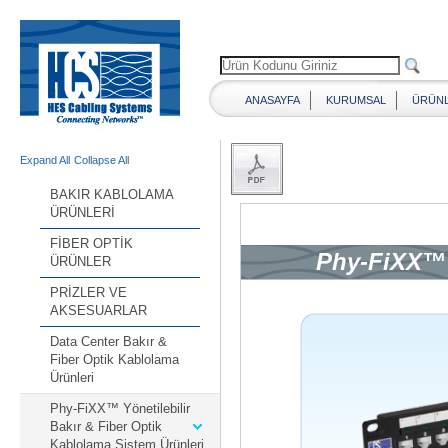
ANASAYFA
KURUMSAL
ÜRÜN
Expand All
Collapse All
BAKIR KABLOLAMA
ÜRÜNLERİ
FİBER OPTİK
ÜRÜNLER
PRİZLER VE
AKSESUARLAR
Data Center Bakır &
Fiber Optik Kablolama
Ürünleri
Phy-FiXX™ Yönetilebilir
Bakır & Fiber Optik
Kablolama Sistem Ürünleri