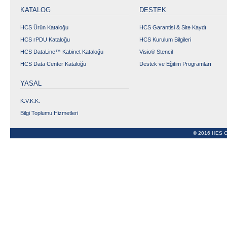
KATALOG
DESTEK
HCS Ürün Kataloğu
HCS Garantisi & Site Kaydı
HCS rPDU Kataloğu
HCS Kurulum Bilgileri
HCS DataLine™ Kabinet Kataloğu
Visio® Stencil
HCS Data Center Kataloğu
Destek ve Eğitim Programları
YASAL
K.V.K.K.
Bilgi Toplumu Hizmetleri
© 2016 HES C