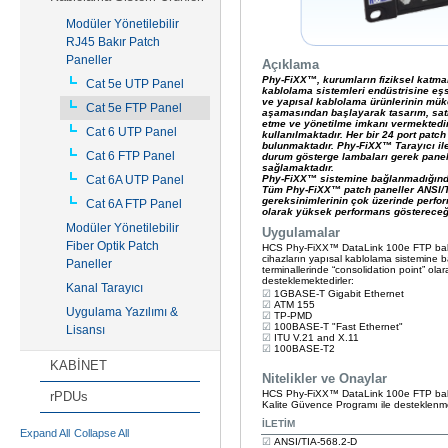
Modüler Yönetilebilir
RJ45 Bakır Patch
Paneller
Cat 5e UTP Panel
Cat 5e FTP Panel
Cat 6 UTP Panel
Cat 6 FTP Panel
Cat 6A UTP Panel
Cat 6A FTP Panel
Modüler Yönetilebilir
Fiber Optik Patch
Paneller
Kanal Tarayıcı
Uygulama Yazılımı &
Lisansı
KABİNET
rPDUs
Expand All
Collapse All