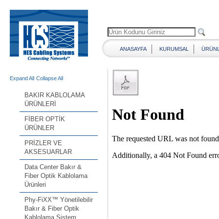
ANASAYFA
KURUMSAL
ÜRÜN
Expand All
Collapse All
BAKIR KABLOLAMA
ÜRÜNLERİ
FİBER OPTİK
ÜRÜNLER
PRİZLER VE
AKSESUARLAR
Data Center Bakır &
Fiber Optik Kablolama
Ürünleri
Phy-FiXX™ Yönetilebilir
Bakır & Fiber Optik
Kablolama Sistem